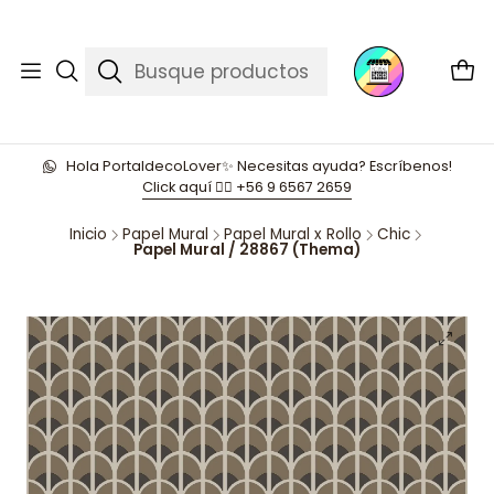
Hola PortaldecoLover✨ Necesitas ayuda? Escríbenos!
Click aquí 👉🏼 +56 9 6567 2659
Inicio
Papel Mural
Papel Mural x Rollo
Chic
Papel Mural / 28867 (Thema)