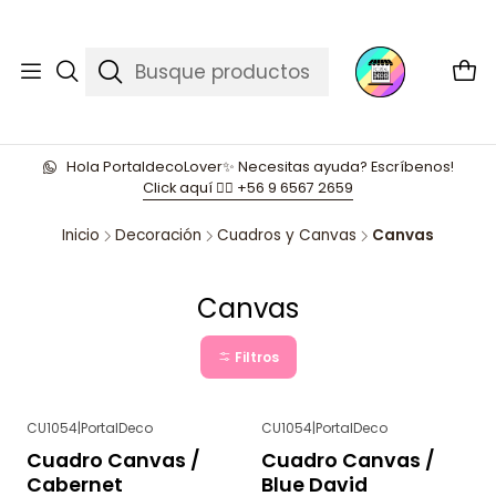
Hola PortaldecoLover✨ Necesitas ayuda? Escríbenos!
Click aquí 👉🏼 +56 9 6567 2659
Inicio
Decoración
Cuadros y Canvas
Canvas
Canvas
Filtros
CU1054
|
PortalDeco
CU1054
|
PortalDeco
Cuadro Canvas /
Cuadro Canvas /
Cabernet
Blue David