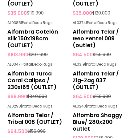
(OUTLET)
(OUTLET)
$35.000
$35.000
$119.990
$120.000
AL0385
|
PortalDeco Rugs
AL0374
|
PortalDeco Rugs
-50%
OFF
-60%
OFF
Alfombra Cotelón
Alfombra Telar /
Silk 150x198cm
Geo Pentel 009
(OUTLET)
(outlet)
$103.990
$64.500
$207.990
$159.990
AL0347
|
PortalDeco Rugs
AL0319
|
PortalDeco Rugs
-80%
OFF
-60%
OFF
Alfombra Turca
Alfombra Telar /
Coral Calipso /
Zig-Zag 037
230x165 (OUTLET)
(OUTLET)
$69.990
$64.500
$349.990
$159.990
AL0298
|
PortalDeco Rugs
AL0243
|
PortalDeco Rugs
-60%
OFF
-50%
OFF
Alfombra Telar /
Alfombra Shaggy
Tribal 008 (OUTLET)
Blue/ 280x200
outlet
$64.500
$159.990