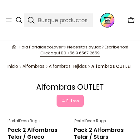
Hola PortaldecoLover✨ Necesitas ayuda? Escríbenos!
Click aquí 👉🏼 +56 9 6567 2659
Inicio
Alfombras
Alfombras Tejidas
Alfombras OUTLET
Alfombras OUTLET
Filtros
|
PortalDeco Rugs
|
PortalDeco Rugs
-71%
OFF
-71%
OFF
Pack 2 Alfombras
Pack 2 Alfombras
Agotado
Agotado
Telar / Greco
Telar / Stars