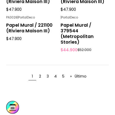
(Riviera Maison III)
(Riviera Maison III)
$47.900
$47.900
PA3028
|
PortalDeco
|
PortalDeco
-14%
OFF
Papel Mural / 221100
Papel Mural /
(Riviera Maison III)
379544
(Metropolitan
$47.900
Stories)
$44.900
$52.000
1
2
3
4
5
»
Último