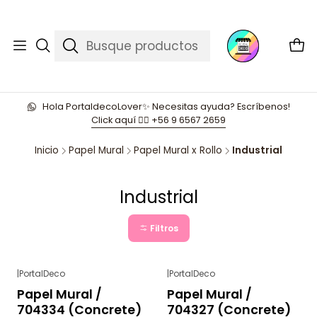
Hola PortaldecoLover✨ Necesitas ayuda? Escríbenos!
Click aquí 👉🏼 +56 9 6567 2659
Inicio
Papel Mural
Papel Mural x Rollo
Industrial
Industrial
Filtros
|
PortalDeco
|
PortalDeco
-49%
OFF
-49%
OFF
Papel Mural /
Papel Mural /
704334 (Concrete)
704327 (Concrete)