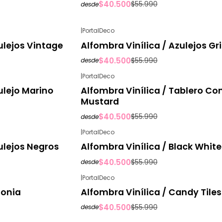
$40.500
$55.990
desde
|
PortalDeco
-28%
OFF
ulejos Vintage
Alfombra Vinílica / Azulejos Gr
$40.500
$55.990
desde
|
PortalDeco
-28%
OFF
ulejo Marino
Alfombra Vinílica / Tablero Co
Mustard
$40.500
$55.990
desde
|
PortalDeco
-28%
OFF
ulejos Negros
Alfombra Vinílica / Black White
$40.500
$55.990
desde
|
PortalDeco
-28%
OFF
lonia
Alfombra Vinílica / Candy Tiles
$40.500
$55.990
desde