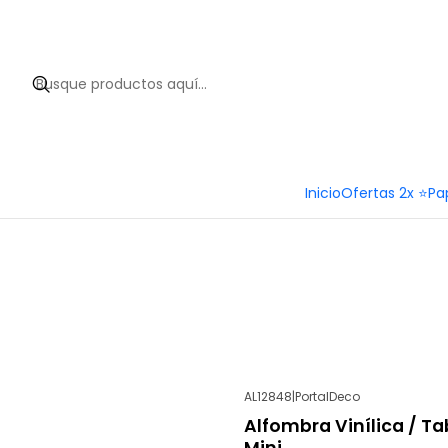
Hola 
Inicio
Ofertas 2x ⭐
Pa
AL12848
|
PortalDeco
-38%
OFF
Alfombra Vinílica / T
Mini