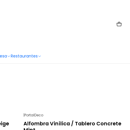
 6567 2659
Mesa
Restaurantes
|
PortalDeco
-28%
OFF
eige
Alfombra Vinílica / Tablero Concrete
Mint