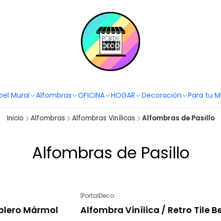
PortaldecoLover✨ Necesitas ayuda? Escríbenos!
Click aquí 👉🏼 +56 9
pel Mural
Alfombras
OFICINA
HOGAR
Decoración
Para tu 
Inicio
Alfombras
Alfombras Vinílicas
Alfombras de Pasillo
Alfombras de Pasillo
|
PortalDeco
-28%
OFF
ablero Mármol
Alfombra Vinílica / Retro Tile B