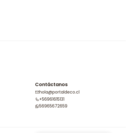
Contáctanos
hola@portaldeco.cl
+56961615131
56965672659