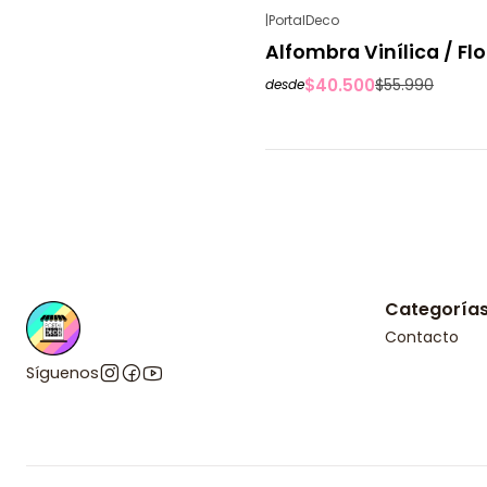
|
PortalDeco
-28%
OFF
Alfombra Vinílica / Fl
$40.500
$55.990
desde
Categoría
Contacto
Síguenos