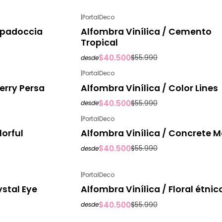
|
PortalDeco
-28%
OFF
apadoccia
Alfombra Vinílica / Cemento
Tropical
$40.500
$55.990
desde
|
PortalDeco
-28%
OFF
erry Persa
Alfombra Vinílica / Color Lines
$40.500
$55.990
desde
|
PortalDeco
-28%
OFF
lorful
Alfombra Vinílica / Concrete M
$40.500
$55.990
desde
|
PortalDeco
-28%
OFF
ystal Eye
Alfombra Vinílica / Floral étnic
$40.500
$55.990
desde