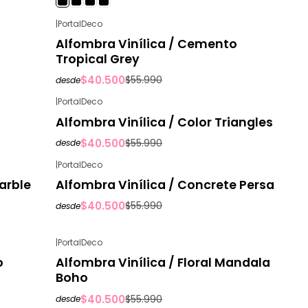
|
PortalDeco
-28%
OFF
Alfombra Vinílica / Cemento
Tropical Grey
$40.500
$55.990
desde
|
PortalDeco
-28%
OFF
Alfombra Vinílica / Color Triangles
$40.500
$55.990
desde
|
PortalDeco
-28%
OFF
arble
Alfombra Vinílica / Concrete Persa
$40.500
$55.990
desde
|
PortalDeco
-28%
OFF
o
Alfombra Vinílica / Floral Mandala
Boho
$40.500
$55.990
desde