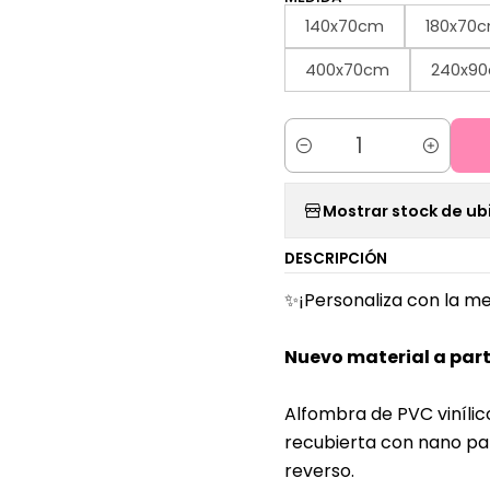
140x70cm
180x70
400x70cm
240x9
Cantidad
Mostrar stock de ub
DESCRIPCIÓN
✨¡Personaliza con la me
Nuevo material a part
Alfombra de PVC vinílic
recubierta con nano par
reverso.