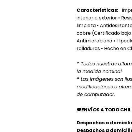
Caracteristicas:
Impre
interior o exterior
• Resi
limpieza • Antideslizan
cobre (Certificado bajo
Antimicrobiana • Hipoale
ralladuras • Hecho en C
*
Todos nuestras alfomb
la medida nominal.
*
Las imágenes son ilust
modificaciones o alter
de computador.
🚚
ENVÍOS A TODO CHIL
Despachos a domicilio
Despachos a domicili