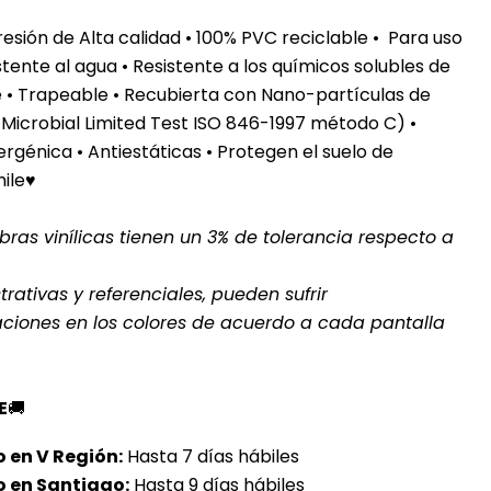
sión de Alta calidad • 100% PVC reciclable • Para uso
stente al agua
• Resistente a los químicos solubles de
te • Trapeable • Recubierta con Nano-partículas de
 Microbial Limited Test ISO 846-1997 método C) •
rgénica • Antiestáticas • Protegen el suelo de
hile♥
ras vinílicas tienen un 3% de tolerancia respecto a
rativas y referenciales, pueden sufrir
aciones en los colores de acuerdo a cada pantalla
E
🚚
 en V Región:
Hasta 7 días hábiles
o en Santiago:
Hasta 9 días hábiles