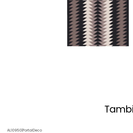
Tambi
AL10950
|
PortalDeco