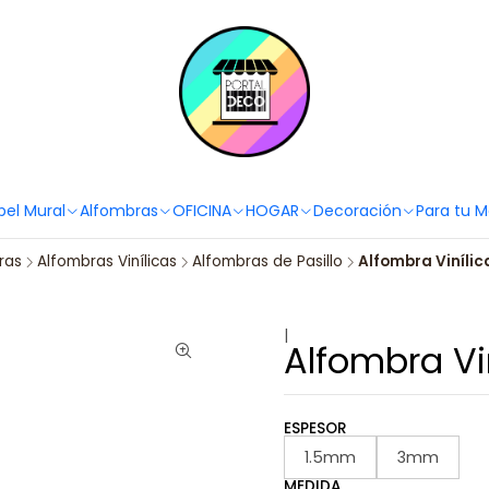
PortaldecoLover✨ Necesitas ayuda? Escríbenos!
Click aquí 👉🏼 +56 9
pel Mural
Alfombras
OFICINA
HOGAR
Decoración
Para tu 
ras
Alfombras Vinílicas
Alfombras de Pasillo
Alfombra Vinílica
|
Alfombra Vin
ESPESOR
1.5mm
3mm
MEDIDA