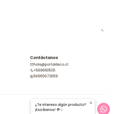
Contáctanos
hola@portaldeco.cl
+56961615131
56965672659
¿Te interesa algún producto?
¡Escríbenos! 💬✨