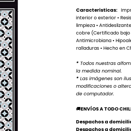
Caracteristicas:
Impre
interior o exterior
• Resi
limpieza • Antideslizan
cobre (Certificado bajo
Antimicrobiana • Hipoale
ralladuras • Hecho en C
*
Todos nuestras alfomb
la medida nominal.
*
Las imágenes son ilust
modificaciones o alter
de computador.
🚚
ENVÍOS A TODO CHIL
Despachos a domicilio
Despachos a domicili