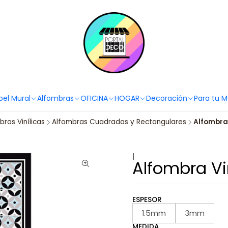
PortaldecoLover✨ Necesitas ayuda? Escríbenos!
Click aquí 👉🏼 +56 9
pel Mural
Alfombras
OFICINA
HOGAR
Decoración
Para tu 
ras Vinílicas
Alfombras Cuadradas y Rectangulares
Alfombra 
|
Alfombra Vin
ESPESOR
1.5mm
3mm
MEDIDA