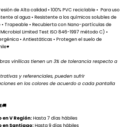
sión de Alta calidad • 100% PVC reciclable • Para uso
stente al agua
• Resistente a los químicos solubles de
te • Trapeable • Recubierta con Nano-partículas de
 Microbial Limited Test ISO 846-1997 método C) •
rgénica • Antiestáticas • Protegen el suelo de
hile♥
ras vinílicas tienen un 3% de tolerancia respecto a
rativas y referenciales, pueden sufrir
aciones en los colores de acuerdo a cada pantalla
E
🚚
 en V Región:
Hasta 7 días hábiles
o en Santiago:
Hasta 9 días hábiles