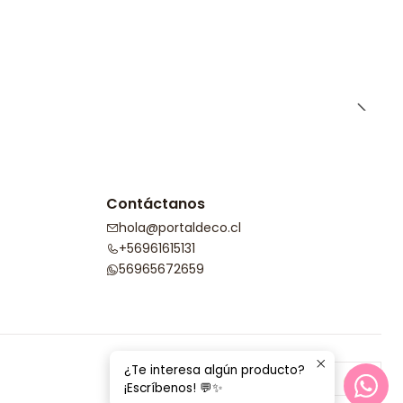
Contáctanos
hola@portaldeco.cl
+56961615131
56965672659
¿Te interesa algún producto?
¡Escríbenos! 💬✨