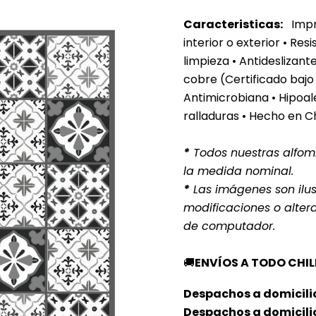
Caracteristicas:
Impre
interior o exterior
• Resi
limpieza • Antideslizan
cobre (Certificado bajo
Antimicrobiana • Hipoale
ralladuras • Hecho en C
*
Todos nuestras alfomb
la medida nominal.
*
Las imágenes son ilust
modificaciones o alter
de computador.
🚚
ENVÍOS A TODO CHIL
Despachos a domicilio
Despachos a domicili