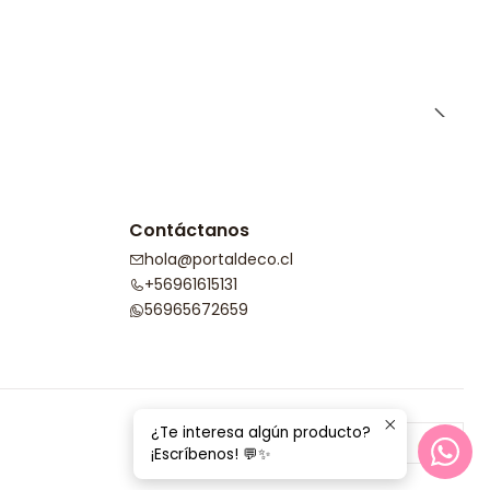
Contáctanos
hola@portaldeco.cl
+56961615131
56965672659
¿Te interesa algún producto?
¡Escríbenos! 💬✨