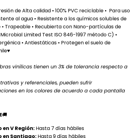
sión de Alta calidad • 100% PVC reciclable • Para uso
stente al agua
• Resistente a los químicos solubles de
te • Trapeable • Recubierta con Nano-partículas de
 Microbial Limited Test ISO 846-1997 método C) •
rgénica • Antiestáticas • Protegen el suelo de
hile♥
ras vinílicas tienen un 3% de tolerancia respecto a
rativas y referenciales, pueden sufrir
aciones en los colores de acuerdo a cada pantalla
E
🚚
 en V Región:
Hasta 7 días hábiles
o en Santiago:
Hasta 9 días hábiles