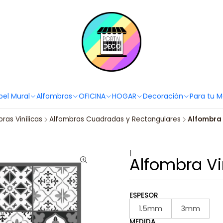
PortaldecoLover✨ Necesitas ayuda? Escríbenos!
Click aquí 👉🏼 +56 9
pel Mural
Alfombras
OFICINA
HOGAR
Decoración
Para tu 
ras Vinílicas
Alfombras Cuadradas y Rectangulares
Alfombra V
|
Alfombra Vin
ESPESOR
1.5mm
3mm
MEDIDA