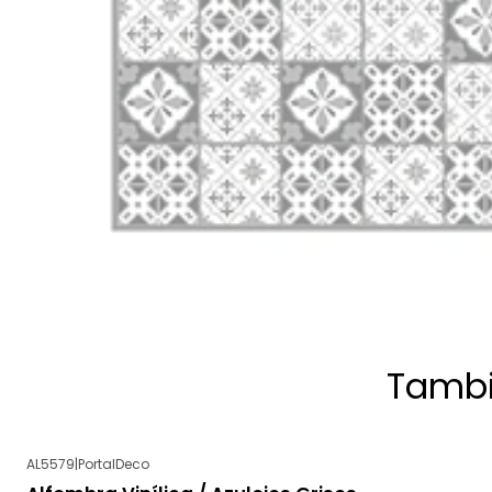
Tambi
AL5579
|
PortalDeco
-28%
OFF