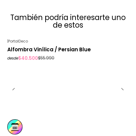
También podría interesarte uno
de estos
|
PortalDeco
-28%
OFF
Alfombra Vinílica / Persian Blue
$40.500
$55.990
desde