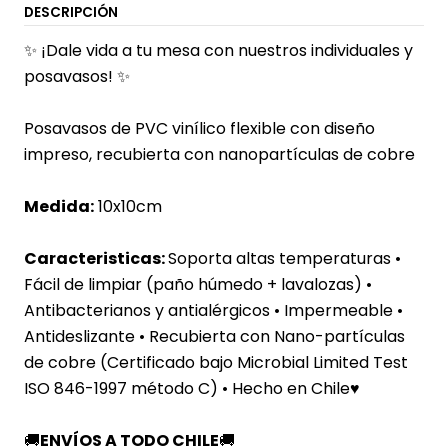
DESCRIPCIÓN
✨ ¡
Dale vida a tu mesa con nuestros individuales y
posavasos!
✨
Posavasos de PVC vinílico flexible con diseño
impreso,
recubierta con nanopartículas de cobre
Medida:
10x10
cm
Caracteristicas:
Soporta altas temperaturas
•
Fácil de limpiar (paño húmedo + lavalozas) •
Antibacterianos y antialérgicos • Impermeable •
Antideslizante
• Recubierta c
on Nano-partículas
de cobre (Certificado bajo Microbial Limited Test
ISO 846-1997 método C) •
Hecho en Chile♥
🚚
ENVÍOS A TODO CHILE
🚚