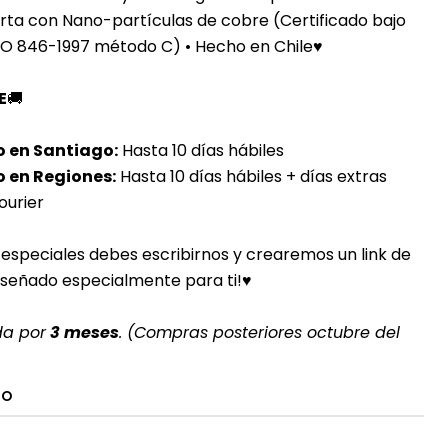
rta c
on Nano-partículas de cobre (Certificado bajo
ISO 846-1997 método C) •
Hecho en Chile♥
E
🚚
o en Santiago:
Hasta 10 días hábiles
 en Regiones:
Hasta 10 días hábiles + días extras
ourier
especiales debes escribirnos y crearemos un link de
iseñado especialmente para ti!
♥
da por
3 meses
. (Compras posteriores octubre del
TO