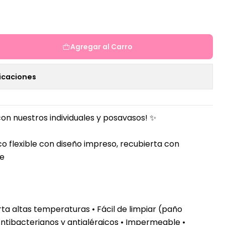
Agregar al Carro
icaciones
con nuestros individuales y posavasos!
✨
o flexible con diseño impreso,
recubierta con
re
ta altas temperaturas
• Fácil de limpiar (paño
ntibacterianos y antialérgicos • Impermeable •