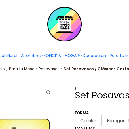
PortaldecoLover✨ Necesitas ayuda? Escríbenos!
Click aquí 👉🏼 +56 9
pel Mural
Alfombras
OFICINA
HOGAR
Decoración
Para tu 
cio
Para tu Mesa
Posavasos
Set Posavasos / Clásicos Cart
|
Set Posavas
FORMA
Circular
Hexagona
CANTIDAD