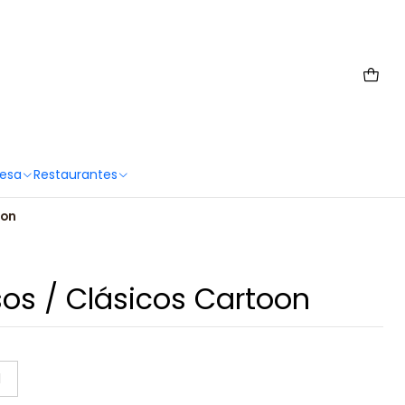
 6567 2659
Mesa
Restaurantes
oon
os / Clásicos Cartoon
l