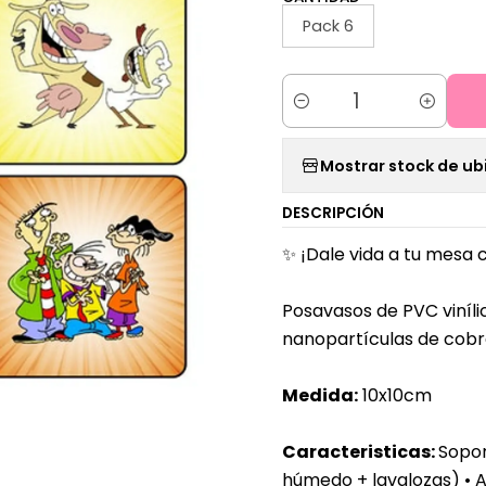
Pack 6
Cantidad
Mostrar stock de ub
DESCRIPCIÓN
✨ ¡
Dale vida a tu mesa 
Posavasos de PVC vinílic
nanopartículas de cob
Medida:
10x10
cm
Caracteristicas:
Sopor
húmedo + lavalozas) • A