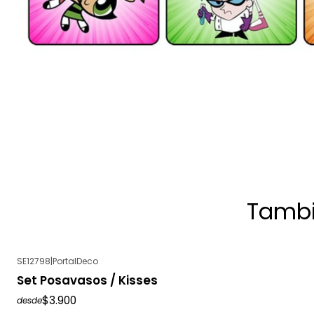
Tambi
SE12798
|
PortalDeco
Set Posavasos / Kisses
$3.900
desde