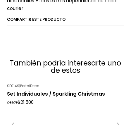
días hábiles + días extras dependiendo de cada
courier
COMPARTIR ESTE PRODUCTO
También podría interesarte uno
de estos
SE0149
|
PortalDeco
Set Individuales / Sparkling Christmas
$21.500
desde