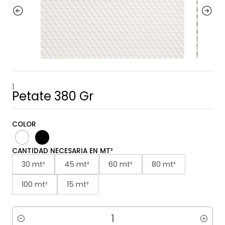
|
Petate 380 Gr
COLOR
CANTIDAD NECESARIA EN MT²
30 mt²
45 mt²
60 mt²
80 mt²
100 mt²
15 mt²
Cantidad