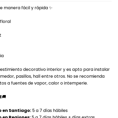
e manera fácil y rápida ✨
floral
t
ia
estimiento decorativo interior y es apto para instalar
comedor, pasillos, hall entre otros. No se recomienda
s a fuentes de vapor, calor o intemperie.
E
🚚
o en Santiago:
5 a 7 días hábiles
 en Regiones:
5 a 7 días hábiles + días extras