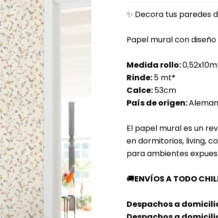
✨ Decora tus paredes d
Papel mural con diseño 
Medida rollo:
0,52x10m
Rinde:
5 mt
²
Calce:
53
cm
País de origen:
Aleman
El papel mural es un rev
en dormitorios, living, 
para ambientes expuesto
🚚
ENVÍOS A TODO CHIL
Despachos a domicili
Despachos a domicilio