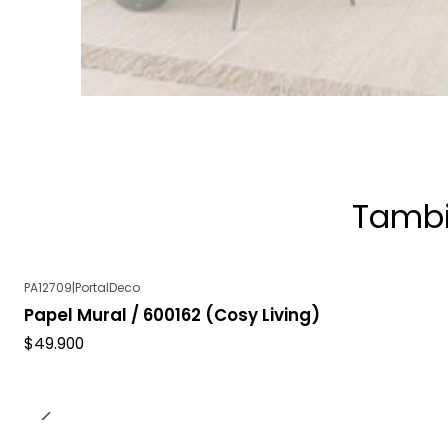
Tambi
PA12709
|
PortalDeco
Papel Mural / 600162 (Cosy Living)
$49.900