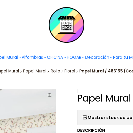
PortaldecoLover✨ Necesitas ayuda? Escríbenos!
Click aquí 👉🏼 +56 9
pel Mural
Alfombras
OFICINA
HOGAR
Decoración
Para tu 
apel Mural
Papel Mural x Rollo
Floral
Papel Mural / 486155 (Cos
|
Papel Mural
Mostrar stock de ub
DESCRIPCIÓN