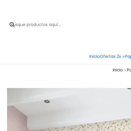
Hola 
Inicio
Ofertas 2x ⭐
Pa
Inicio
P