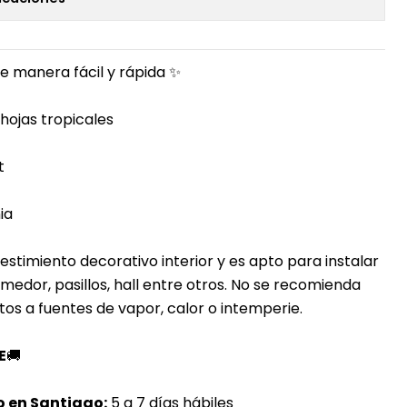
e manera fácil y rápida ✨
hojas tropicales
t
ia
estimiento decorativo interior y es apto para instalar
comedor, pasillos, hall entre otros. No se recomienda
s a fuentes de vapor, calor o intemperie.
E
🚚
o en Santiago:
5 a 7 días hábiles