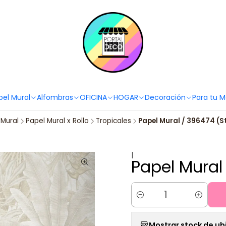
PortaldecoLover✨ Necesitas ayuda? Escríbenos!
Click aquí 👉🏼 +56 9
pel Mural
Alfombras
OFICINA
HOGAR
Decoración
Para tu 
 Mural
Papel Mural x Rollo
Tropicales
Papel Mural / 396474 (Sto
|
Papel Mural 
Cantidad
Mostrar stock de ub