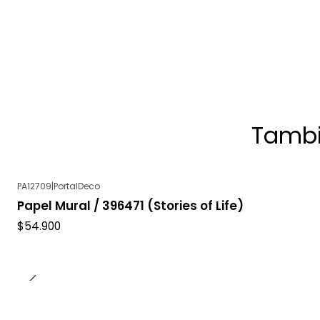
Tambi
PA12709
|
PortalDeco
Papel Mural / 396471 (Stories of Life)
$54.900