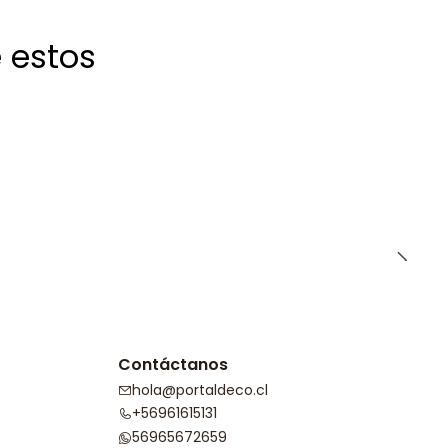
 estos
Contáctanos
hola@portaldeco.cl
+56961615131
56965672659