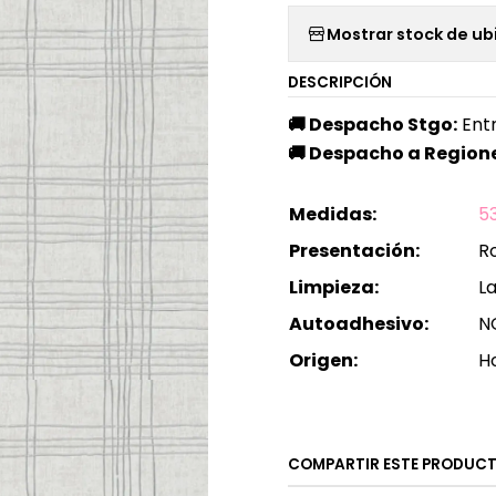
Mostrar stock de ub
DESCRIPCIÓN
🚚
Despacho Stgo:
Entr
🚚
Despacho a Regione
Medidas:
5
Presentación:
Ro
Limpieza:
L
Autoadhesivo:
N
Origen:
H
COMPARTIR ESTE PRODUC