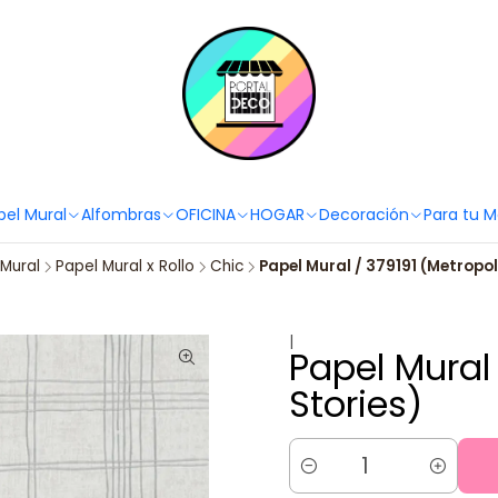
PortaldecoLover✨ Necesitas ayuda? Escríbenos!
Click aquí 👉🏼 +56 9
pel Mural
Alfombras
OFICINA
HOGAR
Decoración
Para tu 
 Mural
Papel Mural x Rollo
Chic
Papel Mural / 379191 (Metropol
|
Papel Mural 
Stories)
Cantidad