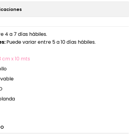
icaciones
e 4 a 7 días hábiles.
s:
Puede variar entre 5 a 10 días hábiles.
3 cm x 10 mts
llo
avable
O
olanda
TO