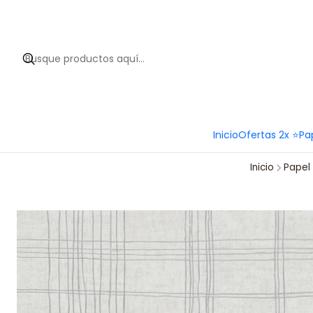
Hola 
Inicio
Ofertas 2x ⭐
Pa
Inicio
Papel