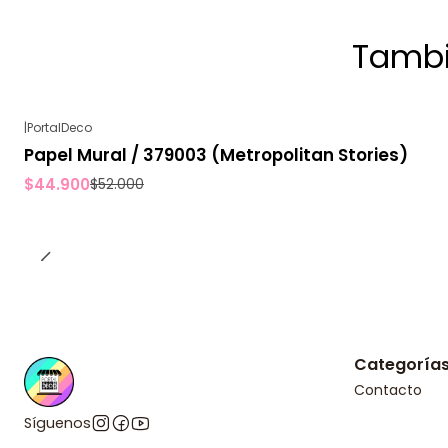
Tambi
|
PortalDeco
-14%
OFF
Papel Mural / 379003 (Metropolitan Stories)
$44.900
$52.000
Categoría
Contacto
Síguenos