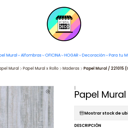
PortaldecoLover✨ Necesitas ayuda? Escríbenos!
Click aquí 👉🏼 +56 9
pel Mural
Alfombras
OFICINA
HOGAR
Decoración
Para tu 
apel Mural
Papel Mural x Rollo
Maderas
Papel Mural / 221015 
|
Papel Mural
Mostrar stock de ub
DESCRIPCIÓN