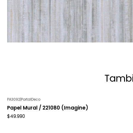
Tambi
PA3092
|
PortalDeco
Papel Mural / 221080 (Imagine)
$49.990