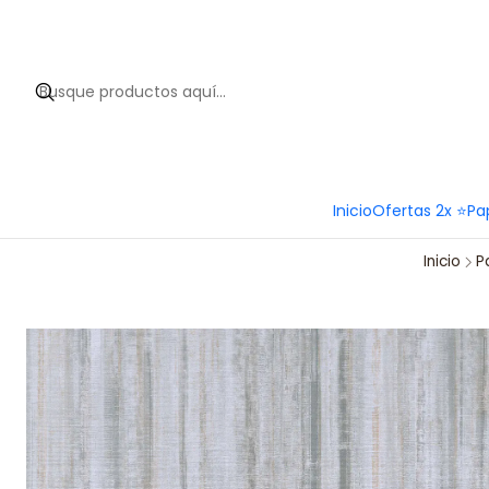
Hola 
Inicio
Ofertas 2x ⭐
Pa
Inicio
P