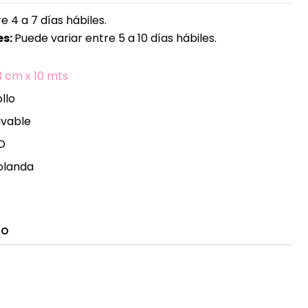
e 4 a 7 días hábiles.
s:
Puede variar entre 5 a 10 días hábiles.
3 cm x 10 mts
llo
avable
O
olanda
TO