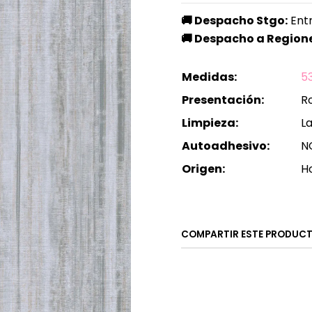
🚚
Despacho Stgo:
Entr
🚚
Despacho a Regione
Medidas:
5
Presentación:
Ro
Limpieza:
L
Autoadhesivo:
N
Origen:
H
COMPARTIR ESTE PRODUC