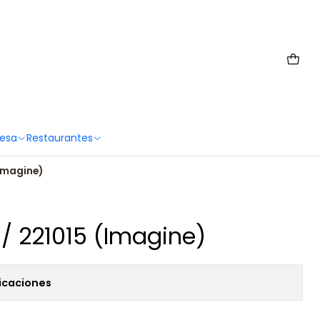
 6567 2659
Mesa
Restaurantes
(Imagine)
 / 221015 (Imagine)
icaciones