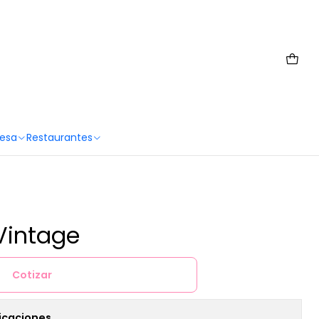
 6567 2659
Mesa
Restaurantes
Vintage
Cotizar
icaciones