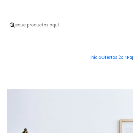
Hola 
Inicio
Ofertas 2x ⭐
Pa