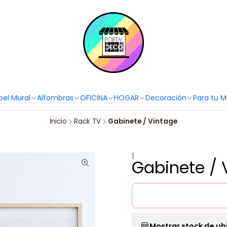
PortaldecoLover✨ Necesitas ayuda? Escríbenos!
Click aquí 👉🏼 +56 9
pel Mural
Alfombras
OFICINA
HOGAR
Decoración
Para tu 
Inicio
Rack TV
Gabinete / Vintage
|
Gabinete / 
Mostrar stock de ub