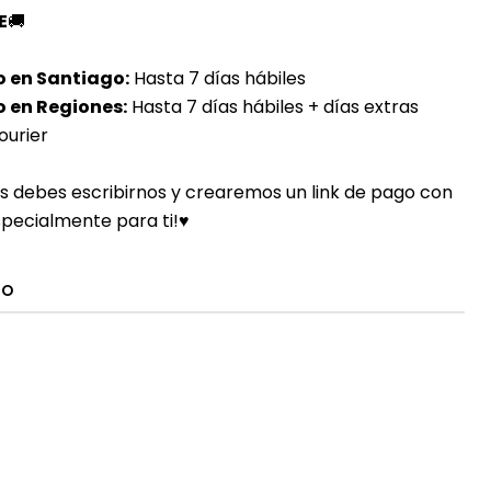
E
🚚
o en Santiago:
Hasta 7 días hábiles
 en Regiones:
Hasta 7 días hábiles + días extras
ourier
s debes escribirnos y crearemos un link de pago con
specialmente para ti!♥
TO