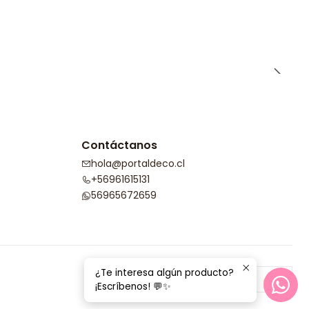
Contáctanos
hola@portaldeco.cl
+56961615131
56965672659
¿Te interesa algún producto?
¡Escríbenos! 💬✨