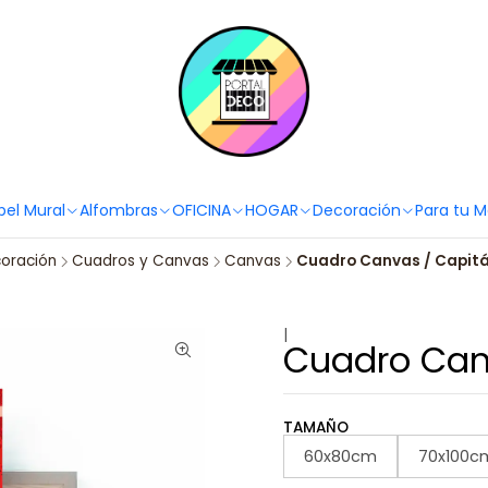
PortaldecoLover✨ Necesitas ayuda? Escríbenos!
Click aquí 👉🏼 +56 9
pel Mural
Alfombras
OFICINA
HOGAR
Decoración
Para tu 
oración
Cuadros y Canvas
Canvas
Cuadro Canvas / Capit
|
Cuadro Can
TAMAÑO
60x80cm
70x100c