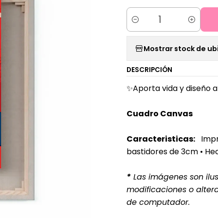
Cantidad
Mostrar stock de ub
DESCRIPCIÓN
✨Aporta vida y diseño a
Cuadro Canvas
Caracteristicas:
Impr
bastidores de 3cm
• He
*
Las imágenes son ilust
modificaciones o alter
de computador.