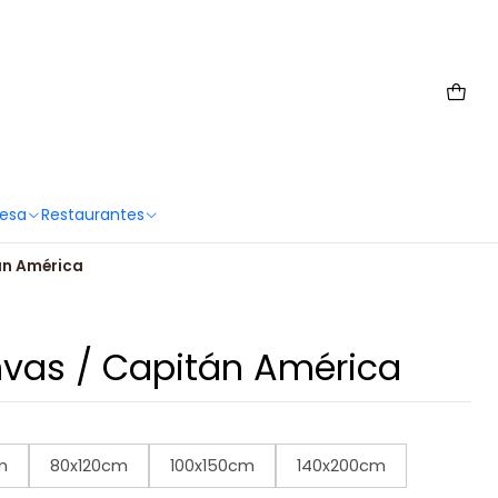
 6567 2659
Mesa
Restaurantes
án América
vas / Capitán América
m
80x120cm
100x150cm
140x200cm