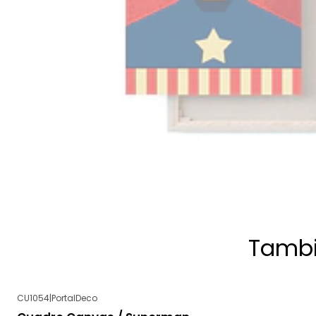
Tambi
CU1054
|
PortalDeco