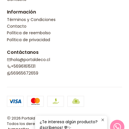
Información
Términos y Condiciones
Contacto
Política de reembolso
Política de privacidad
Contáctanos
hola@portaldeco.cl
+56961615131
56965672659
2026 Portaldeco.
¿Te interesa algún producto?
Todos los derechos reservados.
Desarrollado por
¡Escríbenos! 💬✨