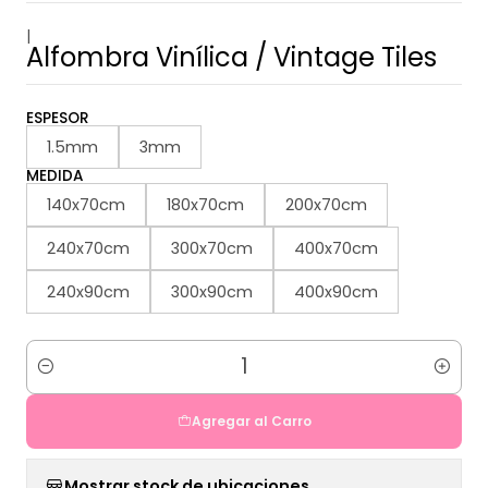
|
Alfombra Vinílica / Vintage Tiles
ESPESOR
1.5mm
3mm
MEDIDA
140x70cm
180x70cm
200x70cm
240x70cm
300x70cm
400x70cm
240x90cm
300x90cm
400x90cm
Cantidad
Agregar al Carro
Mostrar stock de ubicaciones