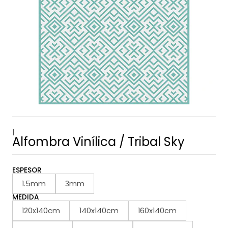
|
Alfombra Vinílica / Tribal Sky
ESPESOR
1.5mm
3mm
MEDIDA
120x140cm
140x140cm
160x140cm