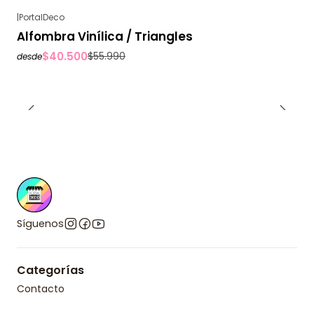
|
PortalDeco
-28%
OFF
Alfombra Vinílica / Triangles
$40.500
$55.990
desde
Síguenos
Categorías
Contacto