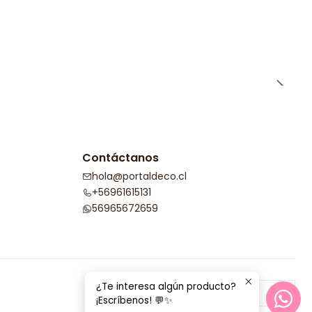
Contáctanos
hola@portaldeco.cl
+56961615131
56965672659
¿Te interesa algún producto?
¡Escríbenos! 💬✨