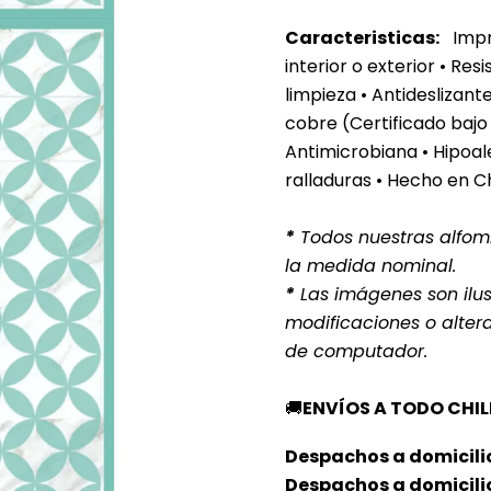
Caracteristicas:
Impre
interior o exterior
• Resi
limpieza • Antideslizan
cobre (Certificado bajo
Antimicrobiana • Hipoale
ralladuras • Hecho en C
*
Todos nuestras alfomb
la medida nominal.
*
Las imágenes son ilust
modificaciones o alter
de computador.
🚚
ENVÍOS A TODO CHIL
Despachos a domicilio
Despachos a domicili