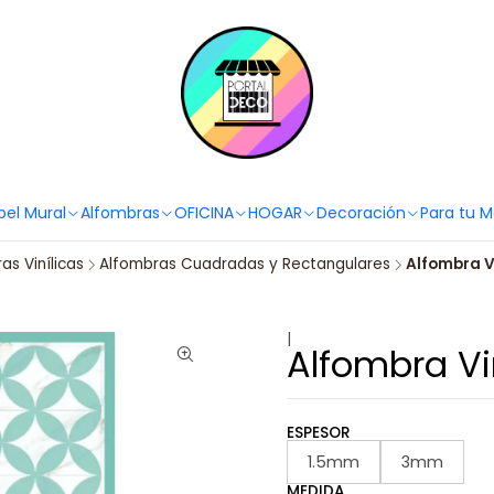
PortaldecoLover✨ Necesitas ayuda? Escríbenos!
Click aquí 👉🏼 +56 9
pel Mural
Alfombras
OFICINA
HOGAR
Decoración
Para tu 
as Vinílicas
Alfombras Cuadradas y Rectangulares
Alfombra Vi
|
Alfombra Vin
ESPESOR
1.5mm
3mm
MEDIDA