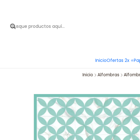
Hola 
Inicio
Ofertas 2x ⭐
Pa
Inicio
Alfombras
Alfombr