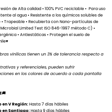
sión de Alta calidad • 100% PVC reciclable • Para uso
stente al agua
• Resistente a los químicos solubles de
te • Trapeable • Recubierta con Nano-partículas de
 Microbial Limited Test ISO 846-1997 método C) •
rgénica • Antiestáticas • Protegen el suelo de
hile♥
ras vinílicas tienen un 3% de tolerancia respecto a
rativas y referenciales, pueden sufrir
aciones en los colores de acuerdo a cada pantalla
E
🚚
 en V Región:
Hasta 7 días hábiles
o en Santiago:
Hasta 9 días hábiles