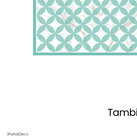
Tambi
|
PortalDeco