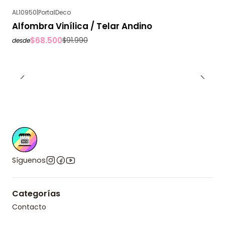
AL10950
|
PortalDeco
-26%
OFF
Alfombra Vinílica / Telar Andino
$68.500
$91.990
desde
Síguenos
Categorías
Contacto