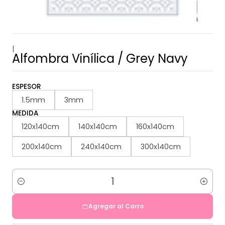
|
Alfombra Vinílica / Grey Navy
ESPESOR
1.5mm
3mm
MEDIDA
120x140cm
140x140cm
160x140cm
200x140cm
240x140cm
300x140cm
Cantidad
Agregar al Carro