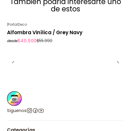
También podría interesarte uno
de estos
|
PortalDeco
-28%
OFF
Alfombra Vinílica / Grey Navy
$40.500
$55.990
desde
Síguenos
Categorías