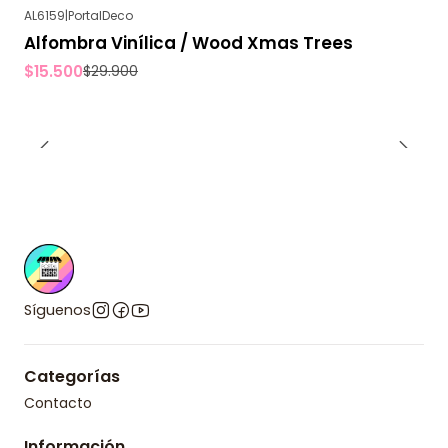
AL6159
|
PortalDeco
-48%
OFF
Alfombra Vinílica / Wood Xmas Trees
$15.500
$29.900
Síguenos
Categorías
Contacto
Información