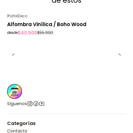
de estos
|
PortalDeco
-28%
OFF
Alfombra Vinílica / Boho Wood
$40.500
$55.990
desde
Síguenos
Categorías
Contacto