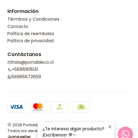
Información
Términos y Condiciones
Contacto
Política de reembolso
Política de privacidad
Contáctanos
hola@portaldeco.cl
+56961615131
56965672659
2026 Portaldeco.
¿Te interesa algún producto?
Todos los derechos reservados.
Desarrollado por
¡Escríbenos! 💬✨
Jumpseller
.