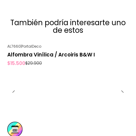
También podría interesarte uno
de estos
AL7660
|
PortalDeco
-48%
OFF
Alfombra Vinílica / Arcoiris B&W I
$15.500
$29.900